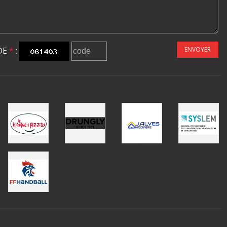
DE
*
:
ENVOYER