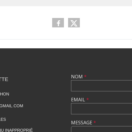
NOM
*
TTE
THON
EMAIL
*
GMAIL.COM
LES
MESSAGE
*
U INAPPROPRIÉ