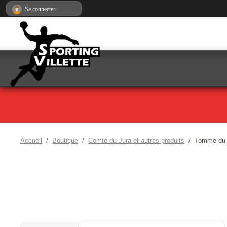
Panneau de gestion des cookies
Se connecter
Accueil
Boutique
Comté du Jura et autres produits
Tomme du 