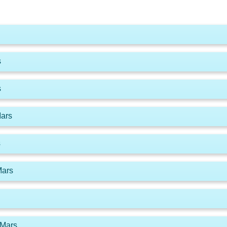
s
s
Mars
s
Mars
 Mars