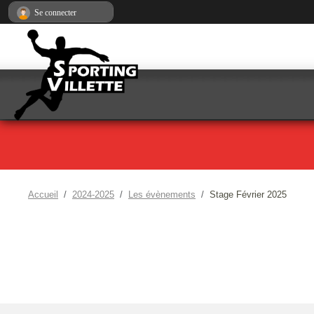
Panneau de gestion des cookies
Se connecter
Accueil
2024-2025
Les évènements
Stage Février 2025