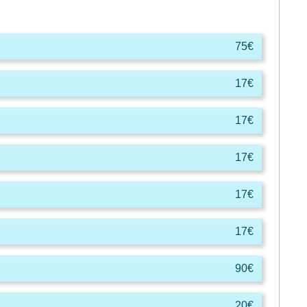
75€
17€
17€
17€
17€
17€
90€
20€