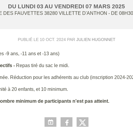
DU
LUNDI
03
AU
VENDREDI
07
MARS
2025
E DES FAUVETTES
38280
VILLETTE D'ANTHON
- DE 08H3
PUBLIÉ LE
10 OCT. 2024
PAR
JULIEN HUGONNET
s -9 ans, -11 ans et -13 ans)
ectifs -
Repas tiré du sac le midi.
urnée. Réduction pour les adhérents au club (inscription 2024-20
imité à 20 enfants, et 10 minimum.
nombre minimum de participants n'est pas atteint.