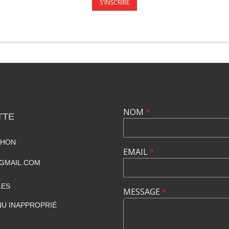
NOM
*
TTE
THON
EMAIL
*
GMAIL.COM
LES
MESSAGE
*
U INAPPROPRIÉ