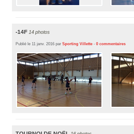
-14F
14 photos
Publié le
11 janv. 2016
par
Sporting Villette
-
0
commentaires
TOURNOI DE NOËL
16 photos