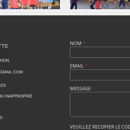
NOM
*
TTE
THON
EMAIL
*
GMAIL.COM
LES
MESSAGE
*
U INAPPROPRIÉ
S
VEUILLEZ RECOPIER LE CO