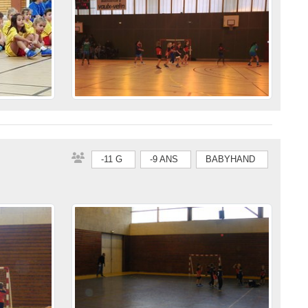
-11 G
-9 ANS
BABYHAND