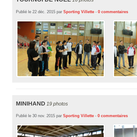
Publié le
22 déc. 2015
par
Sporting Villette
-
0
commentaires
MINIHAND
19 photos
Publié le
30 nov. 2015
par
Sporting Villette
-
0
commentaires